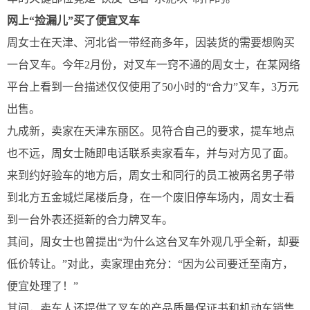
网上“捡漏儿”买了便宜叉车
周女士在天津、河北省一带经商多年，因装货的需要想购买
一台叉车。今年2月份，对叉车一窍不通的周女士，在某网络
平台上看到一台描述仅仅使用了50小时的“合力”叉车，3万元
出售。
九成新，卖家在天津东丽区。见符合自己的要求，提车地点
也不远，周女士随即电话联系卖家看车，并与对方见了面。
来到约好验车的地方后，周女士和同行的员工被两名男子带
到北方五金城烂尾楼后身，在一个废旧停车场内，周女士看
到一台外表还挺新的合力牌叉车。
其间，周女士也曾提出“为什么这台叉车外观几乎全新，却要
低价转让。”对此，卖家理由充分：“因为公司要迁至南方，
便宜处理了！”
其间，卖车人还提供了叉车的产品质量保证书和机动车销售