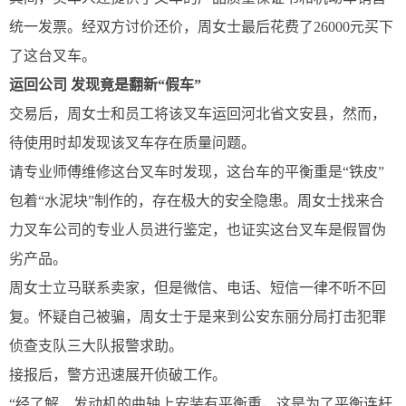
统一发票。经双方讨价还价，周女士最后花费了26000元买下
了这台叉车。
运回公司 发现竟是翻新“假车”
交易后，周女士和员工将该叉车运回河北省文安县，然而，
待使用时却发现该叉车存在质量问题。
请专业师傅维修这台叉车时发现，这台车的平衡重是“铁皮”
包着“水泥块”制作的，存在极大的安全隐患。周女士找来合
力叉车公司的专业人员进行鉴定，也证实这台叉车是假冒伪
劣产品。
周女士立马联系卖家，但是微信、电话、短信一律不听不回
复。怀疑自己被骗，周女士于是来到公安东丽分局打击犯罪
侦查支队三大队报警求助。
接报后，警方迅速展开侦破工作。
“经了解，发动机的曲轴上安装有平衡重，这是为了平衡连杆