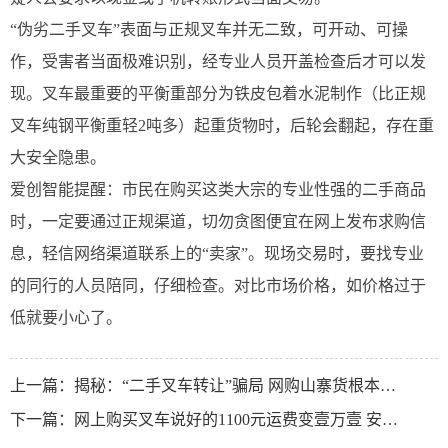
“伪劣二手叉车”表面与正规叉车并无二致，可开动、可操
作，受害者当面极难识别，经专业人员开盖检查后才可以发
现。叉车最重要的平衡重部分为铁皮包着水泥制作（比正规
叉车纯钢平衡重轻2吨多）起重货物时，后轮会翻起，存在重
大安全隐患。
爱创智能提醒：市民在购买这类大宗的专业性强的二手商品
时，一定要通过正规渠道，切勿贪图便宜在网上发布求购信
息，轻信网络渠道联系上的“卖家”。现场交易时，要找专业
的同行的人员陪同，仔细检查。对比市场价格，如价格过于
低就要小心了。
上一篇：
揭秘：“二手叉车转让”骗局 网购山寨货根本不能用，被骗几万正常
下一篇：
网上购买叉车说好的1100元运费变壹万壹 安徽买叉车可选本地制造厂