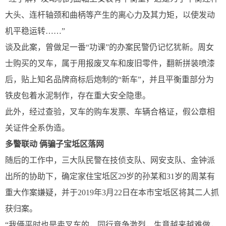
大头、连杆轴颈和曲柄等产生的离心力及其力矩，以使发动
机平稳运转……”
谈及此案，曾做足一番“功课”的办案民警仍记忆犹新。周女
士购买的叉车，属于用报废叉车和废旧零件，翻新拼装喷漆
后，贴上知名品牌商标后炮制的“新车”，并且平衡重部分为
铁皮包着水泥制作，存在重大安全隐患。
此外，经过查验，叉车的购车发票、车辆合格证，假公章相
关证件全系伪造。
多警联动 俩骗子宝坻区落网
随后的工作中，三大队民警在技侦支队、网安支队、金钟派
出所的协助下，确定家住宝坻区29岁的孙某和31岁的周某有
重大作案嫌疑，并于2019年3月22日在本市宝坻区将其二人抓
获归案。
“我俩平时也是卖叉车的，同行竞争激烈，生意越来越难做，