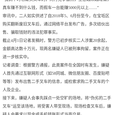
真车赚不到什么钱，而假车一台能赚5000元以上……”
审讯中，二人如实供述了自2018年5、6月份至今，在宝坻区
购买翻新废旧叉车后，通过网络平台发布广告，多次结伙出
售、骗取钱财的违法犯罪事实。
截止4月1日记者发稿时，警方已初步核实二人涉案20余起，
金额高达数十万元，现两名嫌疑人已被刑事拘留，案件正在
进一步核实中。
记者调查：根据警方通报，此类案件在全国时有发生，嫌疑
人首先通过互联网形式（如58同城、微信朋友圈、百度贴吧
等等）发布出售二手叉车的信息，或检索求购二手叉车的个
人及企业。
接下来，嫌疑人会事先踩点一处空旷的场地，将“伪劣的二手
叉车”运至该场地，将受害人带至现场，现场检查叉车后，嫌
疑人会要求以现金或手机转账形式当面交易。