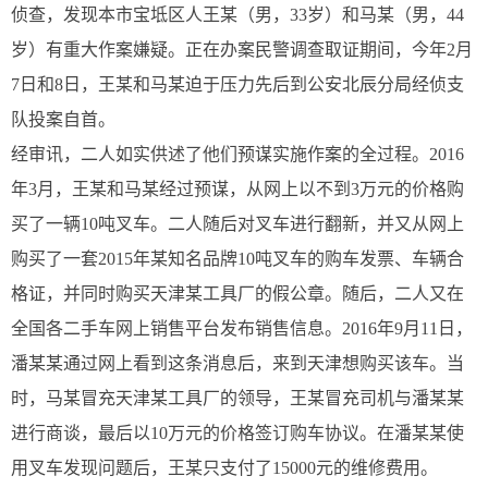
侦查，发现本市宝坻区人王某（男，33岁）和马某（男，44
岁）有重大作案嫌疑。正在办案民警调查取证期间，今年2月
7日和8日，王某和马某迫于压力先后到公安北辰分局经侦支
队投案自首。
经审讯，二人如实供述了他们预谋实施作案的全过程。2016
年3月，王某和马某经过预谋，从网上以不到3万元的价格购
买了一辆10吨叉车。二人随后对叉车进行翻新，并又从网上
购买了一套2015年某知名品牌10吨叉车的购车发票、车辆合
格证，并同时购买天津某工具厂的假公章。随后，二人又在
全国各二手车网上销售平台发布销售信息。2016年9月11日，
潘某某通过网上看到这条消息后，来到天津想购买该车。当
时，马某冒充天津某工具厂的领导，王某冒充司机与潘某某
进行商谈，最后以10万元的价格签订购车协议。在潘某某使
用叉车发现问题后，王某只支付了15000元的维修费用。