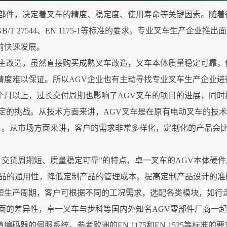
础部件，决定着叉车的精度、稳定度、使用寿命等关键因素。随着
T 27544、EN 1175-1等标准的要求。专业叉车生产企业推
前快速发展。
自主改造，虽然直接购买成熟叉车改造，叉车本体质量稳定可靠，
精度难以保证。所以AGV企业也有主动寻找专业叉车生产企业进
个月以上，过长交付周期也影响了AGV叉车的项目的进展，同时
定的挑战。从技术方面来讲，AGV叉车是在原有电动叉车的技术
等）。从市场方面来讲，客户的需求非常多样化，定制化的产品会
、交货周期短、质量稳定可靠”的特点，卓一叉车的AGV本体硬
产品的通用性，降低定制产品的管理成本。提高定制产品设计的
短生产周期，客户可根据不同的工况需求，选配各类模块，如行
面的差异性，卓一叉车与步科等国内外知名AGV零部件厂商一起，
码器的伺服系统。参考欧洲的EN 1175和EN 1525等标准