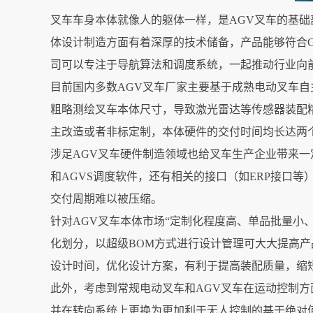
叉车车身本体就像人的躯体一样，是AGV叉车的基
体设计制造方面有着深厚的技术储备，产品能够符合GB/
司可以专注于导航算法和调度系统，一起推动行业向
目前国内多数AGV叉车厂家主要基于成熟电动叉车
粗略测绘叉车本体尺寸，导致激光雷达等传感器装配
主改造或者非标定制，本体硬件的交付时间均长达两
涉足AGV叉车硬件制造领域也给叉车生产企业带来一
和AGVS调度软件，还有相关的接口（如ERP接口
交付周期难以被压缩。
针对AGV叉车本体市场“定制化程度高、单品批量小
化划分，以超级BOM方式进行设计管理可大大提高
设计时间，优化设计方案，有利于提高装配质量，缩
此外，考虑到常规电动叉车和AGV叉车在运动控制方
并在转向系统上更换为更加利于无人控制的基于绝对值编