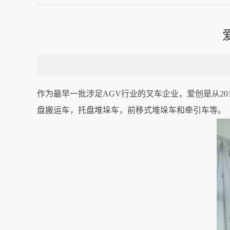
作为最早一批涉足AGV行业的叉车企业，爱创是从2
盘搬运车，托盘堆垛车，前移式堆垛车和牵引车等。