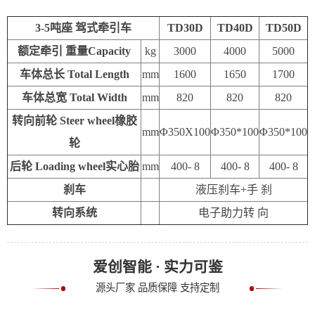
3-5吨座 驾式牵引车
TD30D
TD40D
TD50D
额定牵引 重量Capacity
kg
3000
4000
5000
车体总长 Total Length
mm
1600
1650
1700
车体总宽 Total Width
mm
820
820
820
转向前轮 Steer wheel橡胶
mm
Φ350X100
Φ350*100
Φ350*100
轮
后轮 Loading wheel实心胎
mm
400- 8
400- 8
400- 8
刹车
液压刹车+手 刹
转向系统
电子助力转 向
爱创智能 · 实力可鉴
源头厂家 品质保障 支持定制