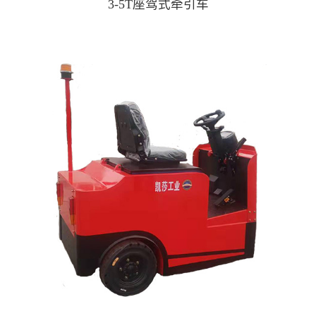
3-5T座驾式牵引车