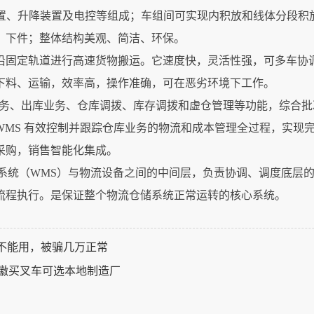
装置、升降装置及电控等组成；车组间可实现内积放和线体分段积
、下件；整体结构美观、简洁、环保。
沿固定轨道进行高速货物搬运。它速度快，灵活性强，可多车协
下料、运输，效率高，操作准确，可在恶劣环境下工作。
业务、出库业务、仓库调拨、库存调拨和虚仓管理等功能，综合
WMS 有效控制并跟踪仓库业务的物流和成本管理全过程，实现
采购，销售智能化集成。
理系统（WMS）与物流设备之间的中间层，负责协调、调度底层
流程执行。是保证整个物流仓储系统正常运转的核心系统。
本不能用，被骗几万正常
安徽买叉车可选本地制造厂